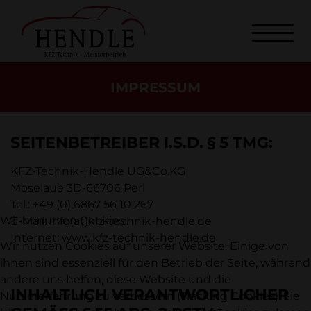
SEI­TEN­BE­TREI­BER I.S.D. § 5 TMG:
KFZ-Technik-Hendle UG&Co.KG
Moselaue 3D-66706 Perl
Tel.: +49 (0) 6867 56 10 267
Wir benutzen Cookies
E-Mail: info(at)kfz-technik-hendle.de
In­ter­net:
www.kfz-technik-hendle.de
Wir nutzen Cookies auf unserer Website. Einige von
ihnen sind essenziell für den Betrieb der Seite, während
andere uns helfen, diese Website und die
IN­HALT­LICH VER­ANT­WORT­LI­CHER
Nutzererfahrung zu verbessern (Tracking Cookies). Sie