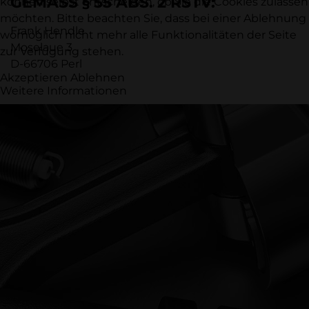
GE­MÄSS § 55 ABS. 2 RSTV:
können selbst entscheiden, ob Sie die Cookies zulassen
möchten. Bitte beachten Sie, dass bei einer Ablehnung
Frank Hendle
womöglich nicht mehr alle Funktionalitäten der Seite
Moselaue 3
zur Verfügung stehen.
D-66706 Perl
Akzeptieren
Ablehnen
Weitere Informationen